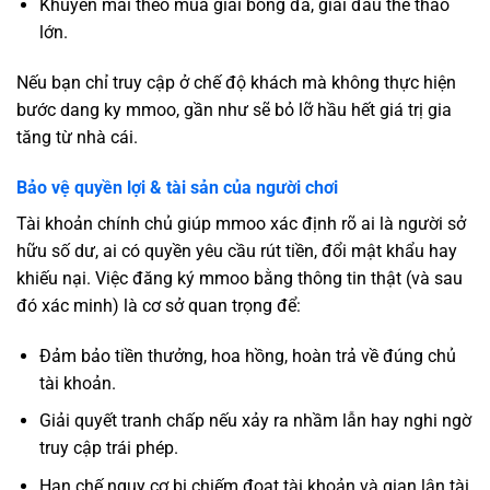
Khuyến mãi theo mùa giải bóng đá, giải đấu thể thao
lớn.
Nếu bạn chỉ truy cập ở chế độ khách mà không thực hiện
bước dang ky mmoo, gần như sẽ bỏ lỡ hầu hết giá trị gia
tăng từ nhà cái.
Bảo vệ quyền lợi & tài sản của người chơi
Tài khoản chính chủ giúp mmoo xác định rõ ai là người sở
hữu số dư, ai có quyền yêu cầu rút tiền, đổi mật khẩu hay
khiếu nại. Việc đăng ký mmoo bằng thông tin thật (và sau
đó xác minh) là cơ sở quan trọng để:
Đảm bảo tiền thưởng, hoa hồng, hoàn trả về đúng chủ
tài khoản.
Giải quyết tranh chấp nếu xảy ra nhầm lẫn hay nghi ngờ
truy cập trái phép.
Hạn chế nguy cơ bị chiếm đoạt tài khoản và gian lận tài