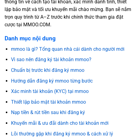
thông tin về cách tạo tài khoản, xác minh danh tính, thiết
lập bảo mật và tối ưu khuyến mãi chào mừng. Bạn sẽ nắm
trọn quy trình từ A–Z trước khi chính thức tham gia đặt
cược tại MMOO.COM.
Danh mục nội dung
mmoo là gì? Tổng quan nhà cái dành cho người mới
Vì sao nên đăng ký tài khoản mmoo?
Chuẩn bị trước khi đăng ký mmoo
Hướng dẫn đăng ký mmoo từng bước
Xác minh tài khoản (KYC) tại mmoo
Thiết lập bảo mật tài khoản mmoo
Nạp tiền & rút tiền sau khi đăng ký
Khuyến mãi & ưu đãi dành cho tài khoản mới
Lỗi thường gặp khi đăng ký mmoo & cách xử lý