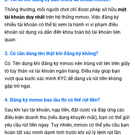
Thông thường, mỗi người chơi chỉ được phép sở hữu
một
tài khoản duy nhất
trên hệ thống mmoo. Việc đăng ký
nhiều tài khoản có thể bị xem là hành vi vi phạm điều
khoản sử dụng và dẫn đến khóa toàn bộ tài khoản liên
quan.
3. Có cần dùng tên thật khi đăng ký không?
Có. Tên dùng khi đăng ký mmoo nên trùng với tên trên giấy
tờ tùy thân và tài khoản ngân hàng. Điều này giúp bạn
vượt qua bước xác minh KYC dễ dàng và rút tiền không
gặp trở ngại.
4. Đăng ký mmoo bao lâu thì có thể rút tiền?
Sau khi tạo tài khoản, nạp tiền, đặt cược và đáp ứng các
điều kiện doanh thu (nếu dùng khuyến mãi), bạn có thể gửi
yêu cầu rút tiền ngay. Tuy nhiên, mmoo có thể yêu cầu bạn
hoàn tất xác minh danh tính trước khi xử lý lệnh rút lần