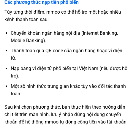
Các phương thức nạp tiền phổ biến
Tùy từng thời điểm, mmoo có thể hỗ trợ một hoặc nhiều
kênh thanh toán sau:
Chuyển khoản ngân hàng nội địa (Internet Banking,
Mobile Banking).
Thanh toán qua QR code của ngân hàng hoặc ví điện
tử.
Nạp bằng ví điện tử phổ biến tại Việt Nam (nếu được hỗ
trợ).
Một số hình thức trung gian khác tùy vào đối tác thanh
toán.
Sau khi chọn phương thức, bạn thực hiện theo hướng dẫn
chi tiết trên màn hình, lưu ý nhập đúng nội dung chuyển
khoản để hệ thống mmoo tự động cộng tiền vào tài khoản.