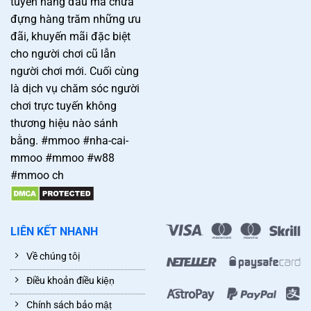
tuyến hàng đầu mà chưa
đựng hàng trăm những ưu
đãi, khuyến mãi đặc biệt
cho người chơi cũ lẫn
người chơi mới. Cuối cùng
là dịch vụ chăm sóc người
chơi trực tuyến không
thương hiệu nào sánh
bằng. #mmoo #nha-cai-
mmoo #mmoo #w88
#mmoo ch
LIÊN KẾT NHANH
Về chúng tôị
Điều khoản điều kiệṇ
Chính sách bảo mậṭ