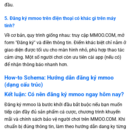
đầu.
5. Đăng ký mmoo trên điện thoại có khác gì trên máy
tính?
Về cơ bản, quy trình giống nhau: truy cập MMOO.COM, mở
form "Đăng ký" và điền thông tin. Điểm khác biệt chỉ nằm ở
giao diện được tối ưu cho màn hình nhỏ, phù hợp thao tác
cảm ứng. Một số người chơi còn ưu tiên cài app (nếu có)
để nhận thông báo nhanh hơn.
How-to Schema: Hướng dẫn đăng ký mmoo
(dạng cấu trúc)
Kết luận: Có nên đăng ký mmoo ngay hôm nay?
Đăng ký mmoo là bước khởi đầu bắt buộc nếu bạn muốn
tiếp cận đầy đủ sản phẩm cá cược, chương trình khuyến
mãi và chính sách bảo vệ người chơi trên MMOO.COM. Khi
chuẩn bị đúng thông tin, làm theo hướng dẫn dang ky từng