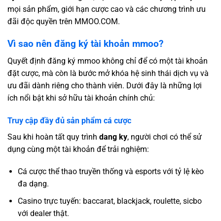
mọi sản phẩm, giới hạn cược cao và các chương trình ưu
đãi độc quyền trên MMOO.COM.
Vì sao nên đăng ký tài khoản mmoo?
Quyết định đăng ký mmoo không chỉ để có một tài khoản
đặt cược, mà còn là bước mở khóa hệ sinh thái dịch vụ và
ưu đãi dành riêng cho thành viên. Dưới đây là những lợi
ích nổi bật khi sở hữu tài khoản chính chủ:
Truy cập đầy đủ sản phẩm cá cược
Sau khi hoàn tất quy trình
dang ky
, người chơi có thể sử
dụng cùng một tài khoản để trải nghiệm:
Cá cược thể thao truyền thống và esports với tỷ lệ kèo
đa dạng.
Casino trực tuyến: baccarat, blackjack, roulette, sicbo
với dealer thật.