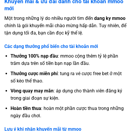
Khuyến mãi & ưu đãi dành cho tài khoản mmoo
mới
Một trong những lý do nhiều người tìm đến
dang ky mmoo
chính là gói khuyến mãi chào mừng hấp dẫn. Tuy nhiên, để
tận dụng tối đa, bạn cần đọc kỹ thể lệ.
Các dạng thưởng phổ biến cho tài khoản mới
Thưởng 100% nạp đầu
: mmoo cộng thêm tỷ lệ phần
trăm dựa trên số tiền bạn nạp lần đầu.
Thưởng cược miễn phí
: tung ra vé cược free bet ở một
số kèo thể thao.
Vòng quay may mắn
: áp dụng cho thành viên đăng ký
trong giai đoạn sự kiện.
Hoàn tiền thua
: hoàn một phần cược thua trong những
ngày đầu chơi.
Lưu ý khi nhận khuyến mãi từ mmoo