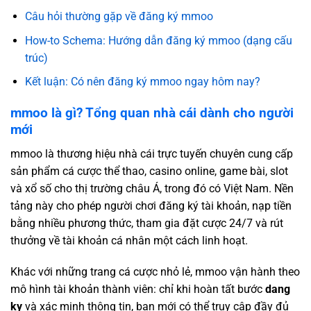
Câu hỏi thường gặp về đăng ký mmoo
How-to Schema: Hướng dẫn đăng ký mmoo (dạng cấu
trúc)
Kết luận: Có nên đăng ký mmoo ngay hôm nay?
mmoo là gì? Tổng quan nhà cái dành cho người
mới
mmoo là thương hiệu nhà cái trực tuyến chuyên cung cấp
sản phẩm cá cược thể thao, casino online, game bài, slot
và xổ số cho thị trường châu Á, trong đó có Việt Nam. Nền
tảng này cho phép người chơi đăng ký tài khoản, nạp tiền
bằng nhiều phương thức, tham gia đặt cược 24/7 và rút
thưởng về tài khoản cá nhân một cách linh hoạt.
Khác với những trang cá cược nhỏ lẻ, mmoo vận hành theo
mô hình tài khoản thành viên: chỉ khi hoàn tất bước
dang
ky
và xác minh thông tin, bạn mới có thể truy cập đầy đủ