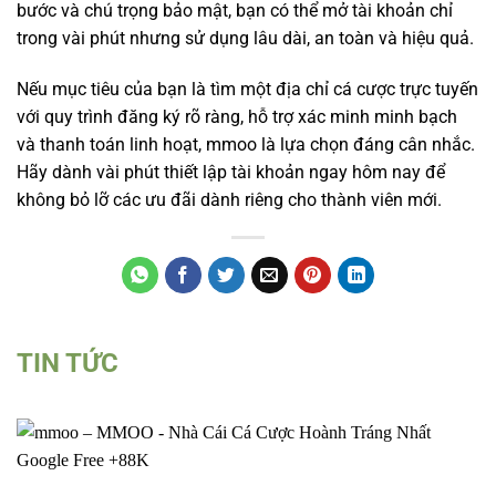
bước và chú trọng bảo mật, bạn có thể mở tài khoản chỉ
trong vài phút nhưng sử dụng lâu dài, an toàn và hiệu quả.
Nếu mục tiêu của bạn là tìm một địa chỉ cá cược trực tuyến
với quy trình đăng ký rõ ràng, hỗ trợ xác minh minh bạch
và thanh toán linh hoạt, mmoo là lựa chọn đáng cân nhắc.
Hãy dành vài phút thiết lập tài khoản ngay hôm nay để
không bỏ lỡ các ưu đãi dành riêng cho thành viên mới.
TIN TỨC