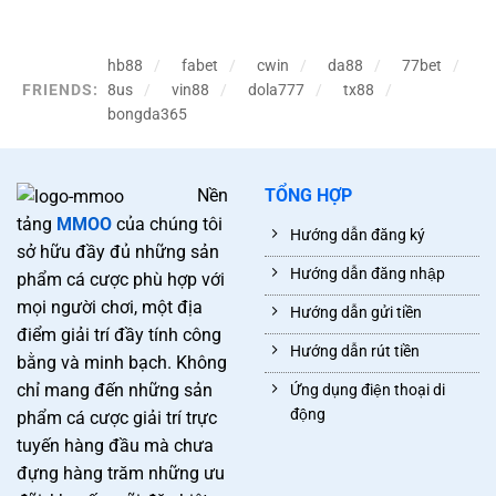
hb88
fabet
cwin
da88
77bet
FRIENDS:
8us
vin88
dola777
tx88
bongda365
Nền
TỔNG HỢP
tảng
MMOO
của chúng tôi
Hướng dẫn đăng ký
sở hữu đầy đủ những sản
Hướng dẫn đăng nhập
phẩm cá cược phù hợp với
mọi người chơi, một địa
Hướng dẫn gửi tiền
điểm giải trí đầy tính công
Hướng dẫn rút tiền
bằng và minh bạch. Không
chỉ mang đến những sản
Ứng dụng điện thoại di
động
phẩm cá cược giải trí trực
tuyến hàng đầu mà chưa
đựng hàng trăm những ưu