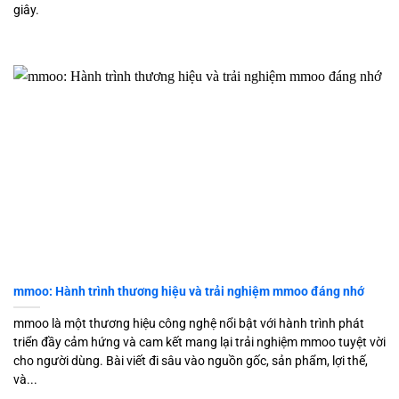
giây.
từng giây »
SO XO 888 www.so-xo-888vi.comso xo 888 Tragaperras;so
xo 888 Tải xuống;,SO XO 888: Sân Chơi Cho Những Người
Đam Mê Mạo Hiểm!
VN88 -🎖️ VN88.com nhà cái lô đề trực tuyến uy
tín #1 VN
so xo mien trung xo so pope thủ môn alo789 uw88 casino
bảng xếp hạng seagame 32 chơi phỏm tá lả miễn phí lịch
thi đấu hôm nay kq vong loai world cup 2022 chau ...
New Wave – Some Boards Requires You to
Enable M.2 in BIOS
mmoo: Hành trình thương hiệu và trải nghiệm mmoo đáng nhớ
XO SO 888 XO SO 888 được thành lập vào năm 2010, với
mmoo là một thương hiệu công nghệ nổi bật với hành trình phát
triển đầy cảm hứng và cam kết mang lại trải nghiệm mmoo tuyệt vời
sứ mệnh trở thành điểm đến lý tưởng cho những người yêu
cho người dùng. Bài viết đi sâu vào nguồn gốc, sản phẩm, lợi thế,
thích cá cược trực tuyến.
và...