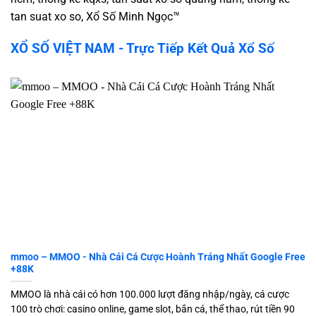
tan suat xo so, Xổ Số Minh Ngọc™
XỔ SỐ VIỆT NAM - Trực Tiếp Kết Quả Xổ Số
MINH NGỌC
xo so 888 vn soi cau mien phi,Tham gia giải đấu poker
online hàng tuần với phần thưởng giá trị tại nền tảng xo so
888 vn soi cau mien phi.
XỔ SỐ VIỆT NAM - Trực Tiếp Kết Quả Xổ Số MINH NGỌC
nice catch doublemax slot - tccongdong.edu.vn
qh88 xo so💨-Khám phá các trò chơi sòng bạc trực tuyến
mmoo – MMOO - Nhà Cái Cá Cược Hoành Tráng Nhất Google Free
thú vị tại qh88 xo so, nơi cung cấp các trò chơi từ
+88K
blackjack, poker, đến roulette.
MMOO là nhà cái có hơn 100.000 lượt đăng nhập/ngày, cá cược
100 trò chơi: casino online, game slot, bắn cá, thể thao, rút tiền 90
Trực tiếp kết quả xổ số Miền Bắc » Tường thuật