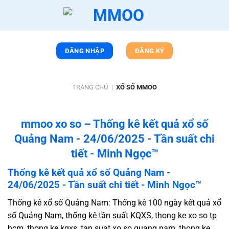
Chuyển
đến
nội
dung
ĐĂNG NHẬP
ĐĂNG KÝ
TRANG CHỦ
|
XỔ SỐ MMOO
mmoo xo so – Thống kê kết quả xổ số
Quảng Nam - 24/06/2025 - Tần suất chi
tiết - Minh Ngọc™
Thống kê kết quả xổ số Quảng Nam -
24/06/2025 - Tần suất chi tiết - Minh Ngọc™
Thống kê xổ số Quảng Nam: Thống kê 100 ngày kết quả xổ
số Quảng Nam, thống kê tần suất KQXS, thong ke xo so tp
hcm, thong ke kqxs, tan suat xo so quang nam, thong ke