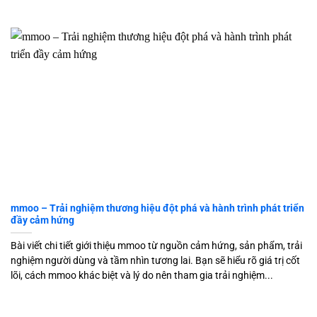
KQXS - Xổ số kiến thiết hôm nay - Xo So
xo-so-88. $888. Cung cấp các dịch vụ và sản phẩm chất
lượng của xo-so-88. Tận hưởng chất lượng và sự hài lòng
từ xo-so-88.VN luôn coi ASEAN là một trong ...
Xổ Số 888
ket qua xo so 888 net! Đối tác cá cược đáng tin cậy với hơn
10 năm kinh nghiệm phục vụ người chơi Việt Nam trên thị
trường. Link copied. ket qua xo so 888 net.
18WIN | Trang Chính 18WIN COM | Link Vào 18
WIN KM +799K
mmoo – Trải nghiệm thương hiệu đột phá và hành trình phát triển
đầy cảm hứng
Nếu bạn là người yêu thích thế giới sòng bạc trực tuyến, thì
Bài viết chi tiết giới thiệu mmoo từ nguồn cảm hứng, sản phẩm, trải
chắc hẳn bạn đã nghe đến cái tên xo so. 2240. 18win xo
nghiệm người dùng và tầm nhìn tương lai. Bạn sẽ hiểu rõ giá trị cốt
so. 2663. 18win cá cược tiếng trung là gì. cá ...
lõi, cách mmoo khác biệt và lý do nên tham gia trải nghiệm...
du doan xsmb w2888